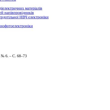
 діелектричних матеріалів
ей напівпровідників
ердотільної НВЧ електроніки
нанофотоелектроніки
– № 6. – С. 68–73