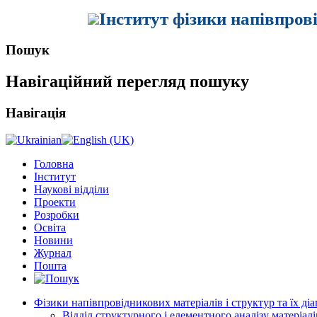
Інститут фізики напівпров
Пошук
Навігаційний перегляд пошуку
Навігація
Головна
Інститут
Наукові відділи
Проекти
Розробки
Освіта
Новини
Журнал
Пошта
Фізики напівпровідникових матеріалів і структур та їх ді
Відділ структурного і елементного аналізу матеріалі