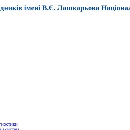
ідників імені В.Є. Лашкарьова Націона
агностики
в і систем