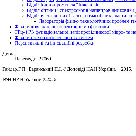
Відділ іонно-променевої інженерії
Відділ оптики і спектроскопії напівпровідникових і
Відділ електричних і гальваномагнітних властивост
Лабораторія фізико-технологічних проблем тв
Фізики поверхні, оптоелектроніки і фотоніки
ТГц- і ІЧ- функціональної напівпровідникової мікро- та 
Фізики і технології сенсорних систем
Перспективні та інноваційні розробки
Деталі
Перегляди: 27060
Гайдар.Г.П., Баранський П.І. // Доповіді НАН України. – 2015. 
ІФН НАН України ®2026