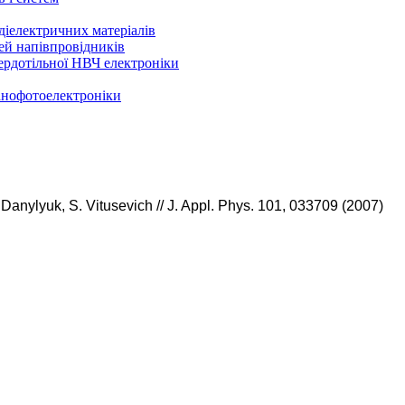
 діелектричних матеріалів
ей напівпровідників
ердотільної НВЧ електроніки
нанофотоелектроніки
Danylyuk, S. Vitusevich //
J. Appl. Phys. 101, 033709 (2007)