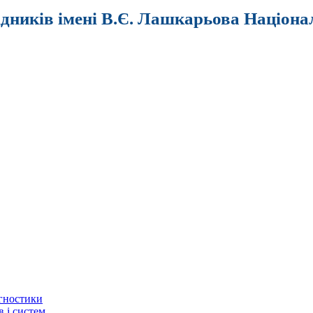
ідників імені В.Є. Лашкарьова Націона
агностики
в і систем