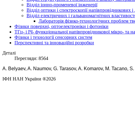
Відділ іонно-променевої інженерії
Відділ оптики і спектроскопії напівпровідникових і
Відділ електричних і гальваномагнітних властивост
Лабораторія фізико-технологічних проблем тв
Фізики поверхні, оптоелектроніки і фотоніки
ТГц- і ІЧ- функціональної напівпровідникової мікро- та 
Фізики і технології сенсорних систем
Перспективні та інноваційні розробки
Деталі
Перегляди: 8564
A. Belyaev, A. Naumov, G. Tarasov, A. Komarov, M. Tacano, S. 
ІФН НАН України ®2026