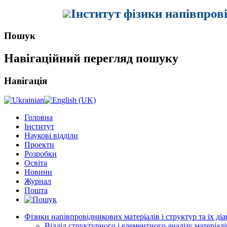
Інститут фізики напівпров
Пошук
Навігаційний перегляд пошуку
Навігація
Головна
Інститут
Наукові відділи
Проекти
Розробки
Освіта
Новини
Журнал
Пошта
Фізики напівпровідникових матеріалів і структур та їх ді
Відділ структурного і елементного аналізу матеріалі