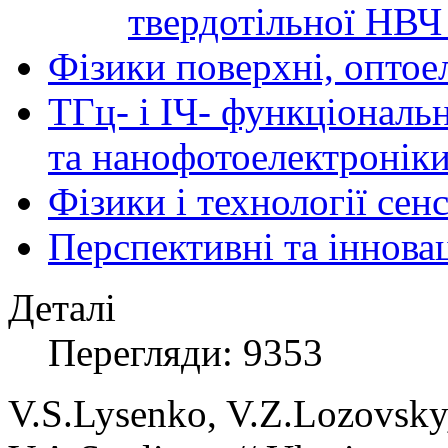
твердотільної НВЧ
Фізики поверхні, оптое
ТГц- і ІЧ- функціональ
та нанофотоелектронік
Фізики і технології се
Перспективні та іннова
Деталі
Перегляди: 9353
V.S.Lysenko, V.Z.Lozovsky