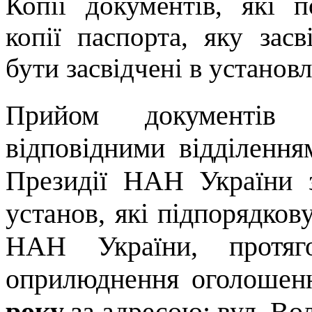
Копії документів, які 
копії паспорта, яку зас
бути засвідчені в установ
рийом документів п
П
відповідними відділенн
Президії НАН України з
установ, які підпорядков
НАН України, протяг
оприлюднення оголоше
року
за адресою: вул. Вол