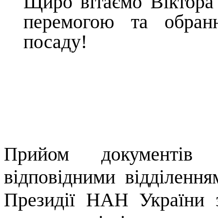
Щиро вітаємо Віктора
перемогою та обран
посаду!
рийом документів п
П
відповідними відділенн
Президії НАН України з