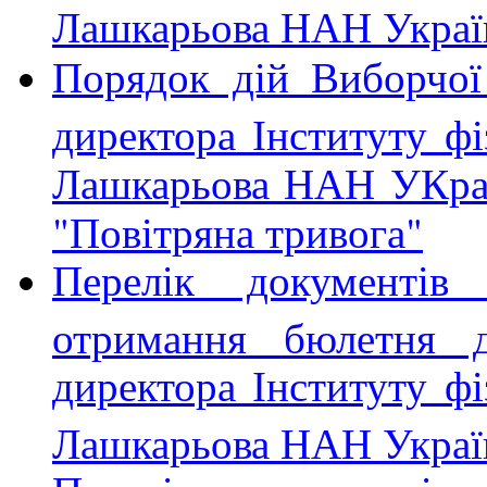
Лашкарьова НАН Украї
Порядок дій Виборчої 
директора Інституту фі
Лашкарьова НАН УКраї
"Повітряна тривога"
Перелік документі
отримання бюлетня д
директора Інституту фі
Лашкарьова НАН Украї